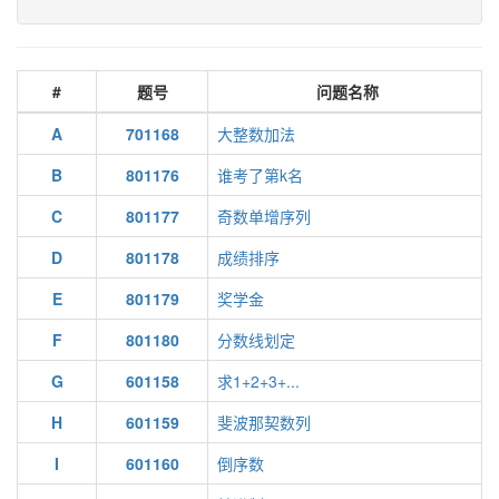
#
题号
问题名称
A
701168
大整数加法
B
801176
谁考了第k名
C
801177
奇数单增序列
D
801178
成绩排序
E
801179
奖学金
F
801180
分数线划定
G
601158
求1+2+3+...
H
601159
斐波那契数列
I
601160
倒序数