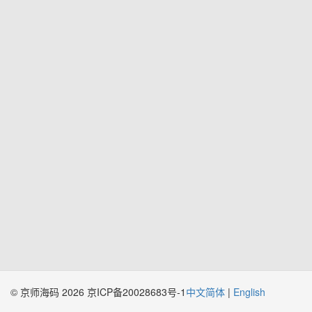
© 京师海码 2026 京ICP备20028683号-1
中文简体
|
English