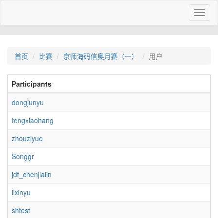
Toggl
naviga
首页
比赛
京师海码信奥月赛（一）
用户
Participants
dongjunyu
fengxiaohang
zhouziyue
Songgr
jdf_chenjialin
lixinyu
shtest