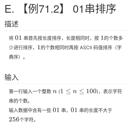
E. 【例71.2】 01串排序
描述
01
1
0
1
1
将
串首先按长度排序，长度相同时，按
的个数多
1
1
少进行排序，
的个数相同时再按 ASCII 码值排序（字
典序）。
输入
n
1≤n≤100
1
≤
≤
1
0
0
n
n
第一行输入一个整数
(
)，表示字符
串的个数。
01
01
256
0
1
0
1
输入数据中含有一些
串，
串的长度不大于
2
5
6
个字符。