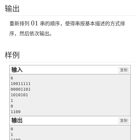
输出
01
0
1
重新排列
串的顺序，使得串按基本描述的方式排
序，然后依次输出。
样例
输入
复制
6

10011111

00001101

1010101

1

0

1100
输出
复制
0

1
