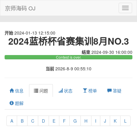
京师海码 OJ
Toggl
naviga
开始
2024-01-13 12:15:00
2024蓝桥杯省赛集训8月NO.3
结束
2024-09-30 16:00:00
Contest is over.
当前
2026-8-9 00:55:10
信息
问题
状态
榜单
答疑
题解
A
B
C
D
E
F
G
H
I
J
K
L